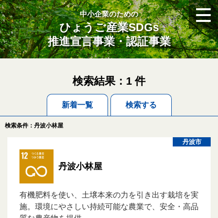
中小企業のための
ひょうご産業SDGs
推進宣言事業・認証事業
検索結果：1 件
新着一覧
検索する
検索条件：丹波小林屋
丹波市
丹波小林屋
有機肥料を使い、土壌本来の力を引き出す栽培を実
施。環境にやさしい持続可能な農業で、安全・高品