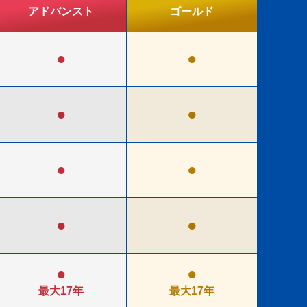
アドバンスト
ゴ
ー
ルド
●
●
●
●
●
●
●
●
●
●
最大17年
最大17年