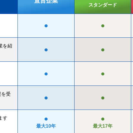
宣言企業
スタンダ
ー
ド
●
●
業を紹
●
●
●
●
援を受
●
●
●
●
ます
最大10年
最大17年