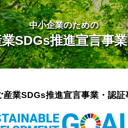
中小企業のための
業SDGs
推進宣言事業
ご産業SDGs
推進宣言事業・認証