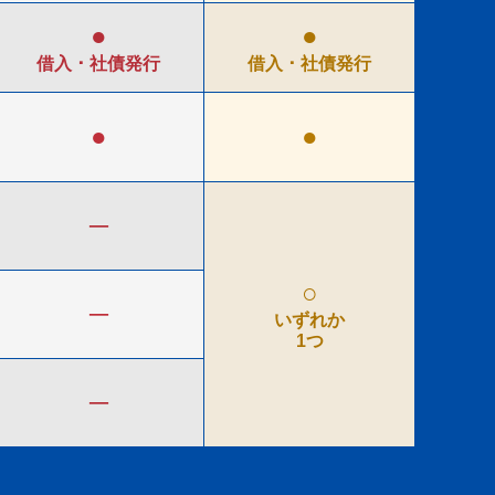
●
●
借入 ･
社債発行
借入 ･
社債発行
●
●
─
○
─
いずれか
1つ
─