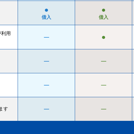
●
●
借入
借入
が利用
─
●
─
─
─
─
─
─
ます