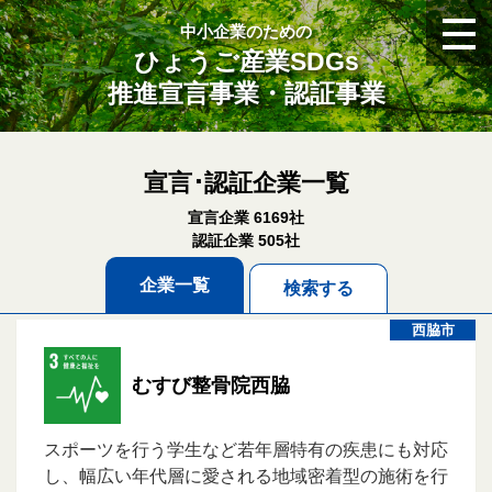
中小企業のための
ひょうご産業SDGs
推進宣言事業・認証事業
宣言･認証企業一覧
宣言企業 6169社
認証企業 505社
企業一覧
検索する
西脇市
むすび整骨院西脇
スポーツを行う学生など若年層特有の疾患にも対応
し、幅広い年代層に愛される地域密着型の施術を行