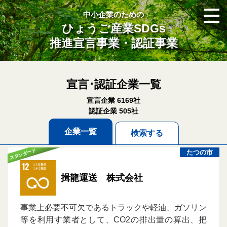
中小企業のための
ひょうご産業SDGs
推進宣言事業・認証事業
宣言･認証企業一覧
宣言企業 6169社
認証企業 505社
企業一覧
検索する
スタンダード
たつの市
揖龍運送 株式会社
事業上必要不可欠であるトラックや軽油、ガソリン
等を利用す業者として、CO2の排出量の算出、把