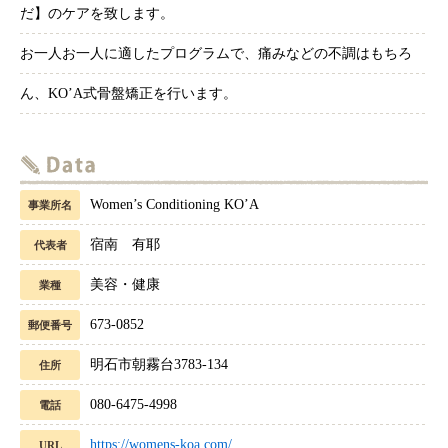
だ】のケアを致します。
お一人お一人に適したプログラムで、痛みなどの不調はもちろ
ん、KO’A式骨盤矯正を行います。
Women’s Conditioning KO’A
事業所名
宿南 有耶
代表者
美容・健康
業種
673-0852
郵便番号
明石市朝霧台3783-134
住所
080-6475-4998
電話
https://womens-koa.com/
URL