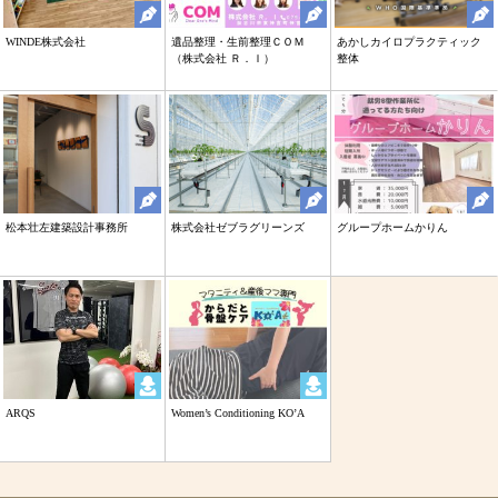
WINDE株式会社
遺品整理・生前整理ＣＯＭ
あかしカイロプラクティック
（株式会社 Ｒ．Ｉ）
整体
松本壮左建築設計事務所
株式会社ゼブラグリーンズ
グループホームかりん
ARQS
Women’s Conditioning KO’A