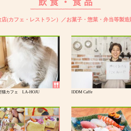
食店(カフェ・レストラン）／お菓子・惣菜・弁当等製造
猫カフェ LA-HOJU
IDDM Caffe