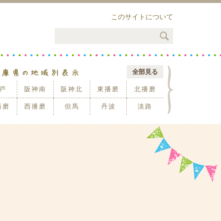
このサイトについて
全部見る
戸
阪神南
阪神北
東播磨
北播磨
播磨
西播磨
但馬
丹波
淡路