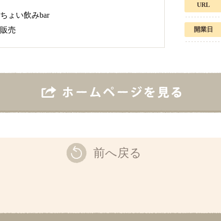
URL
ょい飲みbar
販売
開業日
前へ戻る