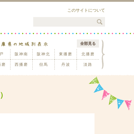
このサイトについて
全部見る
戸
阪神南
阪神北
東播磨
北播磨
播磨
西播磨
但馬
丹波
淡路
）