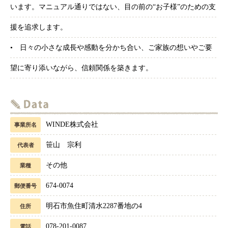
います。マニュアル通りではない、目の前の“お子様”のための支
援を追求します。
• 日々の小さな成長や感動を分かち合い、ご家族の想いやご要
望に寄り添いながら、信頼関係を築きます。
WINDE株式会社
事業所名
笹山 宗利
代表者
その他
業種
674-0074
郵便番号
明石市魚住町清水2287番地の4
住所
078-201-0087
電話