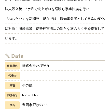
法人設立後、3ケ月で売上ゼロを経験し事業転換を行い
『ぷちたび』を新開発。現在では、観光事業者として日常の変化
に対応し城崎温泉、伊勢神宮周辺の新たな旅のカタチを提案して
います。
株式会社たびぞう
事業所名
-
代表者
その他
業種
668－0065
郵便番号
豊岡市戸牧539‐8
住所