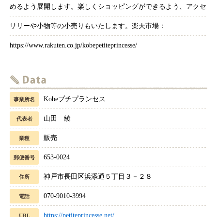
めるよう展開します。楽しくショッピングができるよう、アクセ
サリーや小物等の小売りもいたします。楽天市場：
https://www.rakuten.co.jp/kobepetiteprincesse/
Kobeプチプランセス
事業所名
山田 綾
代表者
販売
業種
653-0024
郵便番号
神戸市長田区浜添通５丁目３－２８
住所
070-9010-3994
電話
https://petiteprincesse.net/
URL