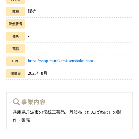
販売
業種
-
郵便番号
-
住所
-
電話
https://shop.murakami-senshoku.com
URL
2023年8月
開業日
兵庫県丹波市の伝統工芸品、丹波布（たんばぬの）の製
作・販売