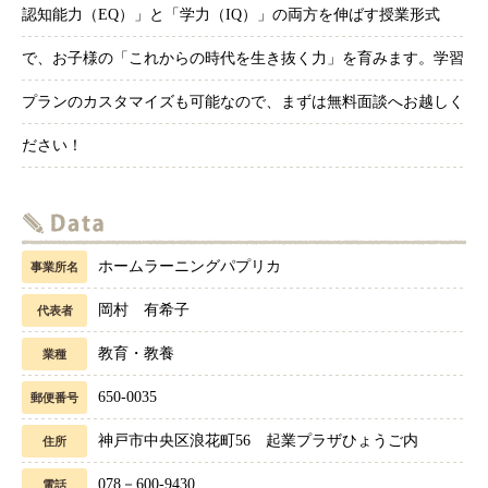
認知能力（EQ）」と「学力（IQ）」の両方を伸ばす授業形式
で、お子様の「これからの時代を生き抜く力」を育みます。学習
プランのカスタマイズも可能なので、まずは無料面談へお越しく
ださい！
ホームラーニングパプリカ
事業所名
岡村 有希子
代表者
教育・教養
業種
650-0035
郵便番号
神戸市中央区浪花町56 起業プラザひょうご内
住所
078－600-9430
電話