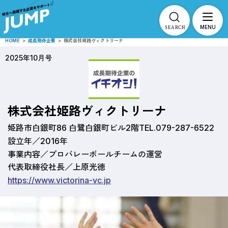
MENU
HOME
>
成長期待企業
>
株式会社姫路ヴィクトリーナ
2025年10月号
株式会社姫路ヴィクトリーナ
姫路市白銀町86 白鷺白銀町ビル2階
TEL.079-287-6522
設立年／2016年
事業内容／プロバレーボールチームの運営
代表取締役社長／上原光徳
https://www.victorina-vc.jp