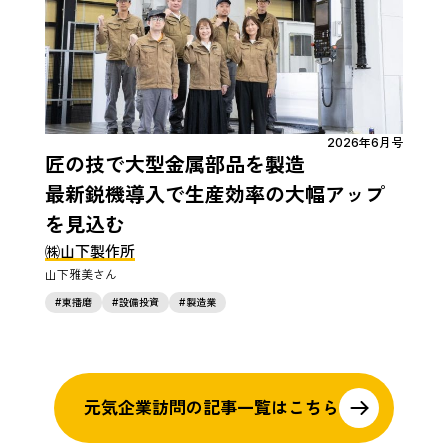
2026年6月号
匠の技で大型金属部品を製造
最新鋭機導入で生産効率の大幅アップ
を見込む
㈱山下製作所
山下雅美
東播磨
設備投資
製造業
元気企業訪問の
記事一覧はこちら