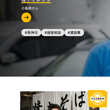
㈱アイレット
小島修
阪神北
経営相談
建設業