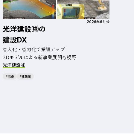
2026年6月号
光洋建設㈱の
建設DX
省人化・省力化で業績アップ
3Dモデルによる新事業展開も視野
光洋建設㈱
淡路
建設業