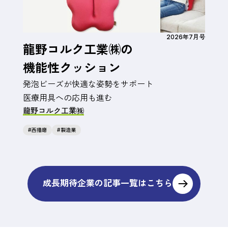
2026年7月号
龍野コルク工業㈱の
機能性クッション
発泡ビーズが快適な姿勢をサポート
医療用具への応用も進む
龍野コルク工業㈱
西播磨
製造業
成長期待企業の
記事一覧はこちら