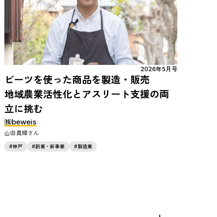
2026年5月号
ビーツを使った商品を製造・販売
地域農業活性化とアスリート支援の両
立に挑む
㈱beweis
山田真輝
神戸
創業・新事業
製造業