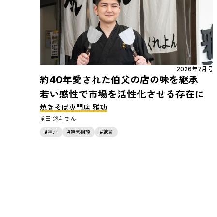
2026年7月号
約40年愛された伯父の店の味を継承
若い感性で市場を活性化させる存在に
焼きそば専門店 雅功
前田 悠斗
神戸
経営相談
飲食