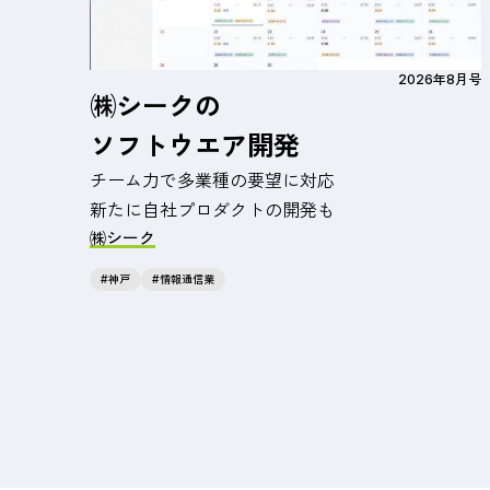
2026年8月号
㈱シークの
ソフトウエア開発
チーム力で多業種の要望に対応
新たに自社プロダクトの開発も
㈱シーク
神戸
情報通信業