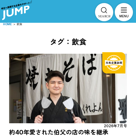
MENU
HOME
>
飲食
タグ：飲食
2026年7月号
約40年愛された伯父の店の味を継承