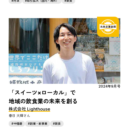
丹波
取引拡大（国内・海外）
飲食
2024年9月号
「スイーツ×ローカル」で
地域の飲食業の未来を創る
株式会社 Lighthouse
春日 大輝
中播磨
創業・新事業
飲食