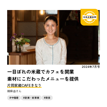
2024年7月号
一目ぼれの米蔵でカフェを開業
素材にこだわったメニューを提供
片岡家蔵CAFEきなり
舘麻由
中播磨
創業・新事業
飲食