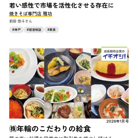
若い感性で市場を活性化させる存在に
焼きそば専門店 雅功
前田 悠斗
神戸
経営相談
飲食
2026年1月号
㈱年輪のこだわりの給食