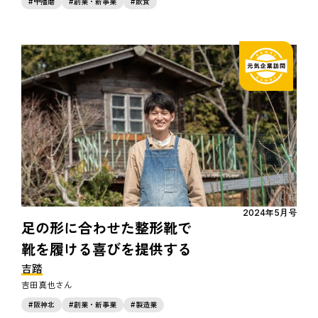
中播磨
創業・新事業
飲食
2024年5月号
足の形に合わせた整形靴で
靴を履ける喜びを提供する
吉踏
吉田真也
阪神北
創業・新事業
製造業