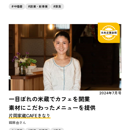
中播磨
創業・新事業
飲食
2024年7月号
一目ぼれの米蔵でカフェを開業
素材にこだわったメニューを提供
片岡家蔵CAFEきなり
舘麻由