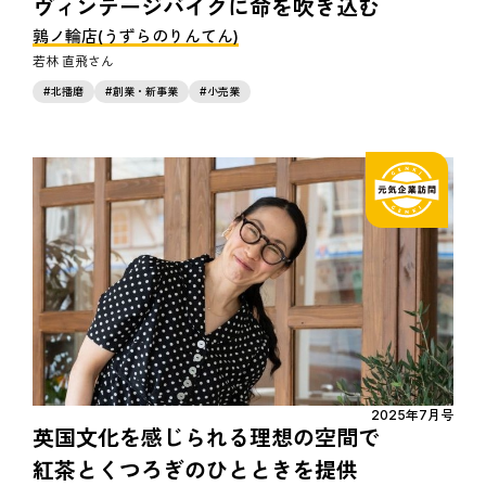
ヴィンテージバイクに命を吹き込む
鶉ノ輪店(うずらのりんてん)
若林 直飛
北播磨
創業・新事業
小売業
2025年7月号
英国文化を感じられる理想の空間で
紅茶とくつろぎのひとときを提供