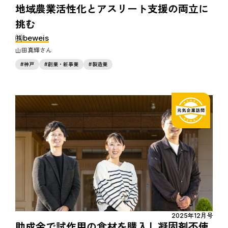
地域農業活性化とアスリート支援の両立に
挑む
㈱beweis
山田真輝
神戸
創業・新事業
製造業
2025年12月号
助成金で試作用の食材を購入し凝固剤不使