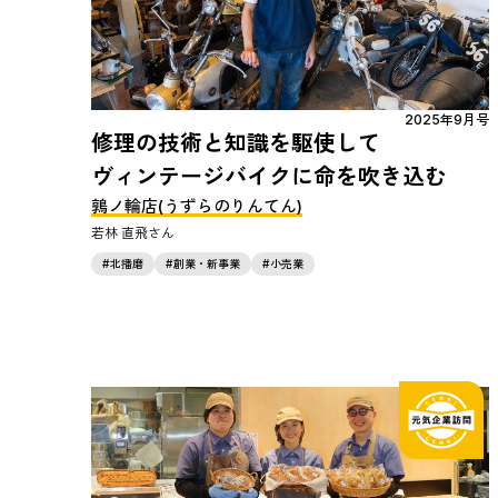
2025年9月号
修理の技術と知識を駆使して
ヴィンテージバイクに命を吹き込む
鶉ノ輪店(うずらのりんてん)
若林 直飛
北播磨
創業・新事業
小売業