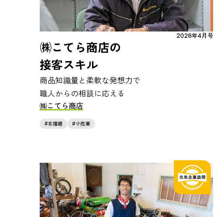
2026年4月号
㈱こてら商店の
接客スキル
商品知識量と柔軟な発想力で
職人からの相談に応える
㈱こてら商店
北播磨
小売業