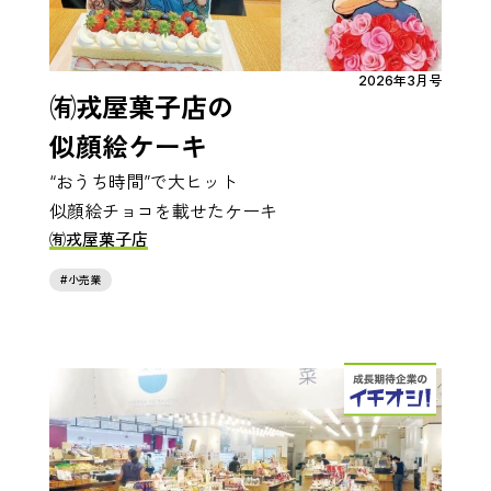
2026年3月号
㈲戎屋菓子店の
似顔絵ケーキ
“おうち時間”で大ヒット
似顔絵チョコを載せたケーキ
㈲戎屋菓子店
小売業