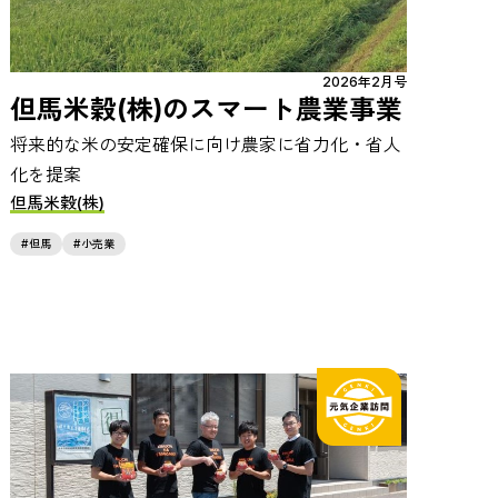
2026年2月号
但馬米穀(株)のスマート農業事業
将来的な米の安定確保に向け農家に省力化・省人
化を提案
但馬米穀(株)
但馬
小売業