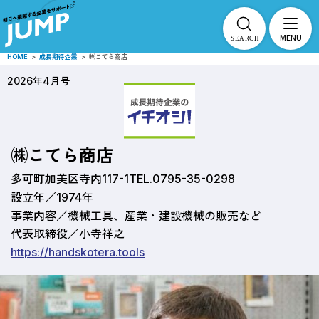
MENU
HOME
>
成長期待企業
>
㈱こてら商店
2026年4月号
㈱こてら商店
多可町加美区寺内117-1
TEL.0795-35-0298
設立年／1974年
事業内容／機械工具、産業・建設機械の販売など
代表取締役／小寺祥之
https://handskotera.tools