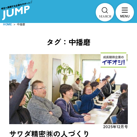
MENU
HOME
>
中播磨
タグ：中播磨
2025年12月号
サワダ精密㈱の人づくり