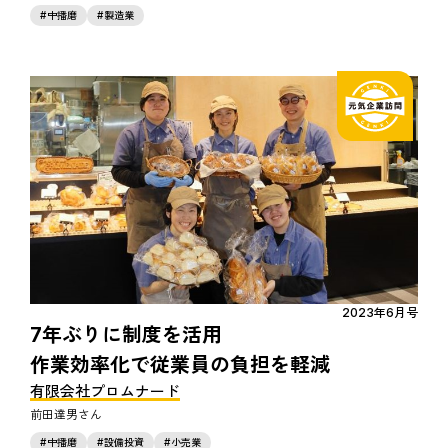
中播磨
製造業
2023年6月号
7年ぶりに制度を活用
作業効率化で従業員の負担を軽減
有限会社プロムナード
前田達男
中播磨
設備投資
小売業