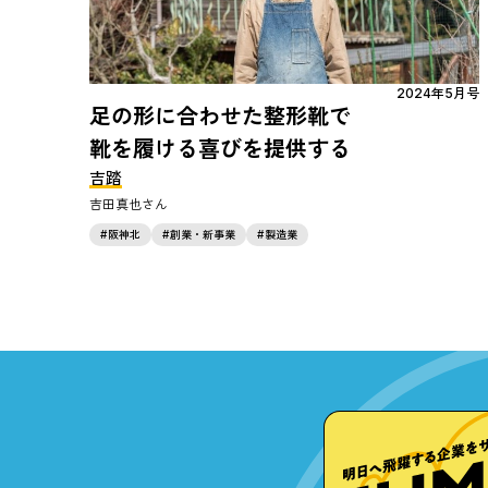
2024年5月号
足の形に合わせた整形靴で
靴を履ける喜びを提供する
吉踏
吉田真也
阪神北
創業・新事業
製造業