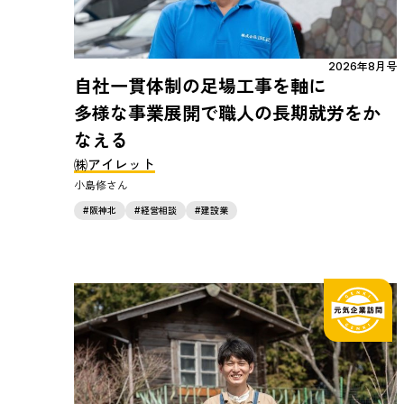
2026年8月号
自社一貫体制の足場工事を軸に
多様な事業展開で職人の長期就労をか
なえる
㈱アイレット
小島修
阪神北
経営相談
建設業