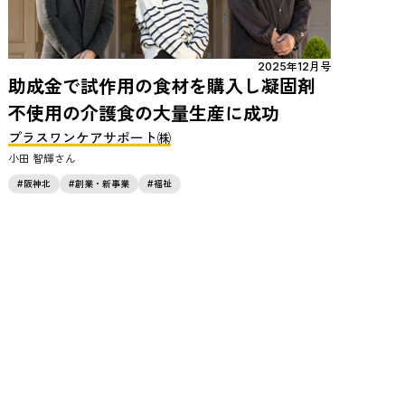
2025年12月号
助成金で試作用の食材を購入し凝固剤
不使用の介護食の大量生産に成功
プラスワンケアサポート㈱
小田 智輝
阪神北
創業・新事業
福祉