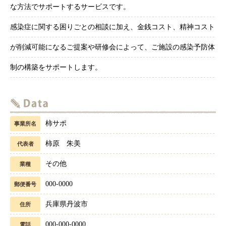
な方法でサポートするサービスです。
感染症に関する困りごとの相談に加え、金銭コスト、精神コスト
が削減可能になるご提案や研修会によって、ご施設の感染予防体
制の構築をサポートします。
柿サポ
事業所名
柿原 朱美
代表者
その他
業種
000-0000
郵便番号
兵庫県丹波市
住所
000-000-0000
電話