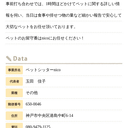
事前打ち合わせでは、1時間ほどかけてペットに関する詳しい情
報を伺い、当日は食事や排せつ物の量など細かい報告で安心して
大切なペットをお任せ頂いております。
ペットのお留守番はnicoにお任せください！
ペットシッターnico
事業所名
玉田 佳子
代表者
その他
業種
650-0046
郵便番号
神戸市中央区港島中町6-14
住所
080-9479-1125
電話