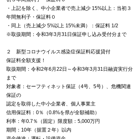
・上記を除く、中小企業者で売上減少 15%以上：当初３
年間無利子・保証料０
・同上（売上減少 5%以上 15%未満）：保証料 1/2
※取扱期間：令和3年3月31日保証申し込み受付分まで
２ 新型コロナウイルス感染症保証料応援貸付
保証料全額支援！
取扱期間：令和2年6月22日～令和3年3月31日融資実行分
まで
対象者：セーフティネット保証（4号、5号）、危機関連
保証の
認定を取得した中小企業者、個人事業主
信用保証料：0％（0.8%を県が全額補助）
利率：年0.7％（固定）限度額：5,000万円
期間：10年（据置２年）以内
資金使途：運転・設備資金