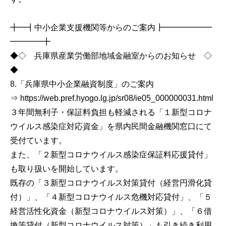
╋━┫中小企業支援機関等からのご案内┣━━━━━━
━━━━╋
◆◇ 兵庫県産業労働部地域金融室からのお知らせ ◇
◆
8.「兵庫県中小企業融資制度」のご案内
⇒ https://web.pref.hyogo.lg.jp/sr08/ie05_000000031.html
３年間無利子・保証料負担も軽減される「１新型コロナ
ウイルス感染症対応資金」を県内民間金融機関窓口にて
受付ています。
また、「２新型コロナウイルス感染症保証料応援貸付」
も取り扱いを開始しています。
既存の「３新型コロナウイルス対策貸付（経営円滑化貸
付）」、「４新型コロナウイルス危機対応貸付」、「５
経営活性化資金（新型コロナウイルス対策）」、「６借
換等貸付（新型コロナウイルス対策）」も引き続き利用