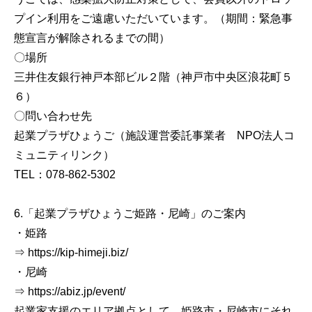
プイン利用をご遠慮いただいています。（期間：緊急事
態宣言が解除されるまでの間）
〇場所
三井住友銀行神戸本部ビル２階（神戸市中央区浪花町５
６）
〇問い合わせ先
起業プラザひょうご（施設運営委託事業者 NPO法人コ
ミュニティリンク）
TEL：078-862-5302
6.「起業プラザひょうご姫路・尼崎」のご案内
・姫路
⇒ https://kip-himeji.biz/
・尼崎
⇒ https://abiz.jp/event/
起業家支援のエリア拠点として、姫路市・尼崎市にそれ