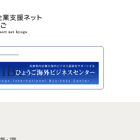
2階・7階