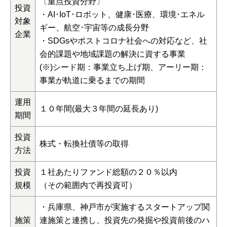
〔重点投資分野〕
投資
・AI･IoT･ロボット、健康･医療、環境･エネル
対象
ギー、航空･宇宙等の成長分野
企業
・SDGsやポストコロナ社会への対応など、社
会的課題や地域課題の解決に資する事業
(※)シード期：事業立ち上げ期、アーリー期：
事業が軌道に乗るまでの期間
運用
１０年間(最大３年間の延長あり)
期間
投資
株式・転換社債等の取得
方法
投資
１社あたりファンド総額の２０％以内
規模
（その範囲内で再投資可）
・兵庫県、神戸市が実施するスタートアップ関
施策
連施策と連携し、投資先の発掘や投資前後のハ