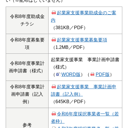
い（※配布はしていません）
起業家支援事業助成金のご案
令和8年度助成金
内
チラシ
（381KB／PDF）
令和8年度募集要
起業家支援事業募集要項
項
（1.2MB／PDF）
起業家支援事業 事業計画申請書
令和8年度事業計
（様式）
画申請書（様式）
（
WORD版
）（
PDF版
）
令和8年度事業計
起業家支援事業 事業計画申
画申請書（記入
請書（記入例）
例）
（645KB／PDF）
令和6年度採択事業者一覧（若
者枠）
参考