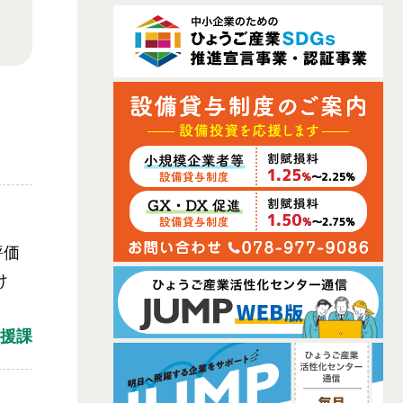
評価
け
援課