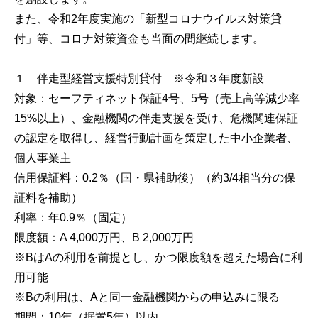
また、令和2年度実施の「新型コロナウイルス対策貸
付」等、コロナ対策資金も当面の間継続します。
１ 伴走型経営支援特別貸付 ※令和３年度新設
対象：セーフティネット保証4号、5号（売上高等減少率
15%以上）、金融機関の伴走支援を受け、危機関連保証
の認定を取得し、経営行動計画を策定した中小企業者、
個人事業主
信用保証料：0.2％（国・県補助後）（約3/4相当分の保
証料を補助）
利率：年0.9％（固定）
限度額：A 4,000万円、B 2,000万円
※BはAの利用を前提とし、かつ限度額を超えた場合に利
用可能
※Bの利用は、Aと同一金融機関からの申込みに限る
期間：10年（据置5年）以内