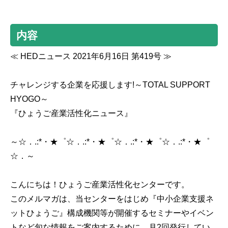
内容
≪ HEDニュース 2021年6月16日 第419号 ≫
チャレンジする企業を応援します!～TOTAL SUPPORT
HYOGO～
『ひょうご産業活性化ニュース』
～☆．.:*・★゜☆．.:*・★゜☆．.:*・★゜☆．.:*・★゜
☆．～
こんにちは！ひょうご産業活性化センターです。
このメルマガは、当センターをはじめ『中小企業支援ネ
ットひょうご』構成機関等が開催するセミナーやイベン
トなど旬な情報をご案内するために、月2回発行してい