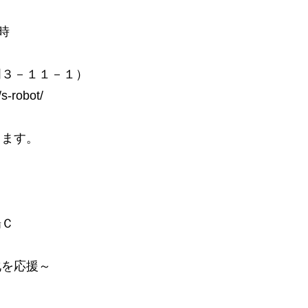
時
明３－１１－１）
-robot/
します。
場Ｃ
化を応援～