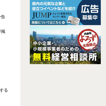
予告
ガ掲
する