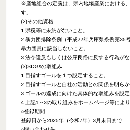
※産地組合の定義は、県内地場産業における
す。
(2)その他資格
1 県税等に未納がないこと。
2 暴力団排除条例（平成22年兵庫県条例第3
暴力団員に該当しないこと。
3 法令違反もしくは公序良俗に反する行為が
(3)SDGsの取組み
1 目指すゴールを１つ設定すること。
2 目指すゴールと自社の活動との関係を明ら
3 ゴールの達成に向けた具体的な取組みを設
4 上記1～3の取り組みをホームページ等によ
○登録期間
登録日から2025年（令和7年）3月末日まで
○問い合わせ先