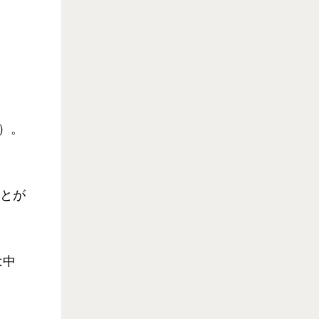
）。
ことが
は中