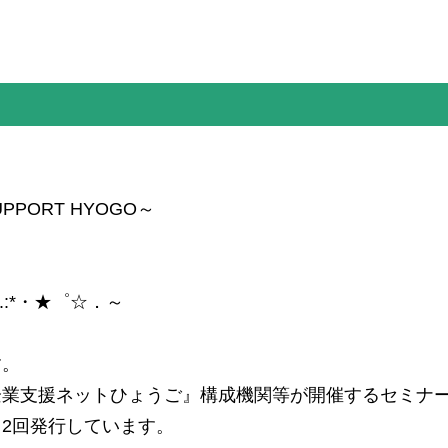
PORT HYOGO～
.:*・★゜☆．～
す。
企業支援ネットひょうご』構成機関等が開催するセミナ
2回発行しています。