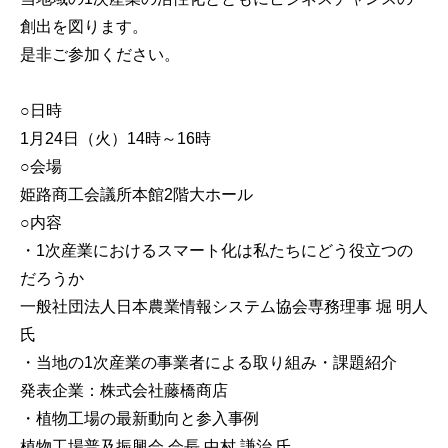
創出を図ります。
是非ご参加ください。
○日時
1月24日（火）14時～16時
○会場
姫路商工会議所本館2階大ホール
○内容
・1次産業におけるスマート化は私たちにどう役立つの
だろうか
一般社団法人日本農業情報システム協会専務理事 堀 明人
氏
・当地の1次産業の事業者による取り組み・課題紹介
発表企業：株式会社藤橋商店
・植物工場の最新動向と参入事例
植物工場普及振興会 会長 中村 謙治 氏