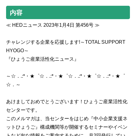
内容
≪ HEDニュース 2023年1月4日 第456号 ≫
チャレンジする企業を応援します!～TOTAL SUPPORT
HYOGO～
『ひょうご産業活性化ニュース』
～☆．.:*・★゜☆．.:*・★゜☆．.:*・★゜☆．.:*・★゜
☆．～
あけましておめでとうございます！ひょうご産業活性化
センターです。
このメルマガは、当センターをはじめ『中小企業支援ネ
ットひょうご』構成機関等が開催するセミナーやイベン
トなど旬な情報をご案内するために、月2回発行してい