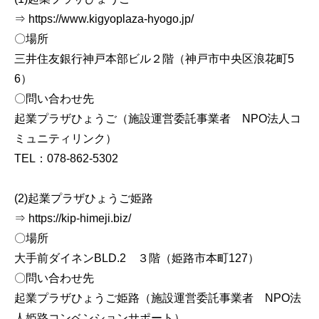
⇒ https://www.kigyoplaza-hyogo.jp/
〇場所
三井住友銀行神戸本部ビル２階（神戸市中央区浪花町5
6）
〇問い合わせ先
起業プラザひょうご（施設運営委託事業者 NPO法人コ
ミュニティリンク）
TEL：078-862-5302
(2)起業プラザひょうご姫路
⇒ https://kip-himeji.biz/
〇場所
大手前ダイネンBLD.2 ３階（姫路市本町127）
〇問い合わせ先
起業プラザひょうご姫路（施設運営委託事業者 NPO法
人姫路コンベンションサポート）