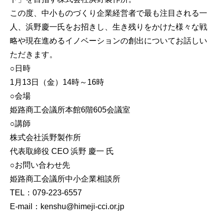
この度、中小ものづくり企業経営者で最も注目される一
人、浜野慶一氏をお招きし、生き残りをかけた様々な戦
略や現在進めるイノベーションの創出についてお話しい
ただきます。
○日時
1月13日（金）14時～16時
○会場
姫路商工会議所本館6階605会議室
○講師
株式会社浜野製作所
代表取締役 CEO 浜野 慶一 氏
○お問い合わせ先
姫路商工会議所中小企業相談所
TEL：079-223-6557
E-mail：kenshu@himeji-cci.or.jp