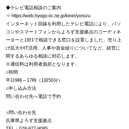
◆テレビ電話相談のご案内
⇒ https://web.hyogo-iic.ne.jp/keiei/yorozu
インターネット回線を利用したテレビ電話により、パソ
コンやスマートフォンからよろず支援拠点のコーディネ
ーターと1対1で相談できる窓口を設置しました。売り上
げ拡大やIT活用、人事や資金繰りについてなど、経営に
関するあらゆる相談に対応します。
※通信料は利用者負担となります。
○時間
平日9時～17時（1回50分）
○申し込み方法
問い合わせ先へ電話で予約
○問い合わせ先
兵庫県よろず支援拠点
TEL：078-977-9085