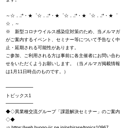
～☆．.:*・★゜☆．.:*・★゜☆．.:*・★゜☆．.:*・★゜
☆．～
※ 新型コロナウイルス感染症対策のため、当メルマガ
がご案内するイベント、セミナー等について予告なく中
止・延期される可能性があります。
ご参加、ご利用される方は事前に各主催者にお問い合わ
せをいただくようお願いします。（当メルマガ掲載情報
は1月11日時点のものです。）
━━━━━━
トピックス1
━━━━━━
◆◇異業種交流グループ「課題解決セミナー」のご案内
◇◆
⇒ https://web.hyogo-iic.ne.jp/oshirase/topics10967