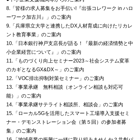
8.「皆様の求人募集をお手伝い!『出張コレワーク in ハロ
ーワーク加古川』」のご案内
9.「兵庫県立大学と連携したDX人材育成に向けたリカレ
ント教育事業」のご案内
10.「日本銀行神戸支店長が語る！『最新の経済情勢と中
小企業経営について』」のご案内
11.「ものづくり向上セミナー2023～社会システム変革
のカギとなるGX&DX～」のご案内
12.「VOC排出抑制対策セミナー」のご案内
13.「事業承継 無料相談（オンライン相談も対応可
能）」のご案内
14.「事業承継サテライト相談所、相談会」のご案内
15.「ローカル5Gを活用したスマート工場導入支援セミ
ナー・デモンストレーション会（第５回）の参加者募
集」のご案内
16.「地域産業の振興に一緒に取り組みませんか？共創パ