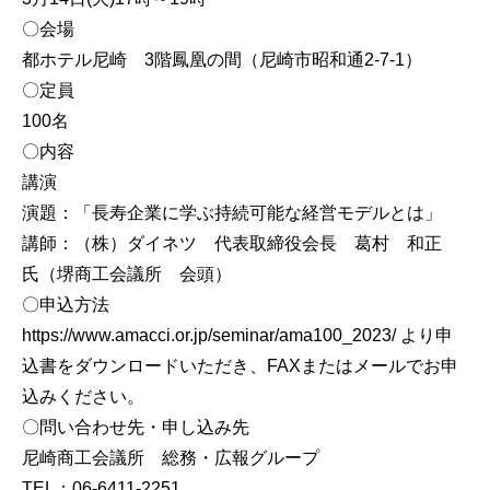
〇会場
都ホテル尼崎 3階鳳凰の間（尼崎市昭和通2-7-1）
〇定員
100名
〇内容
講演
演題：「長寿企業に学ぶ持続可能な経営モデルとは」
講師：（株）ダイネツ 代表取締役会長 葛村 和正
氏（堺商工会議所 会頭）
〇申込方法
https://www.amacci.or.jp/seminar/ama100_2023/ より申
込書をダウンロードいただき、FAXまたはメールでお申
込みください。
〇問い合わせ先・申し込み先
尼崎商工会議所 総務・広報グループ
TEL：06-6411-2251