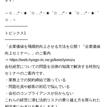
～☆．.:*・★゜☆．.:*・★゜☆．.:*・★゜☆．.:*・★゜
☆．～
━━━━━━
トピックス1
━━━━━━
「企業価値を飛躍的向上させる方法を公開！『企業価値
向上セミナー』」のご案内
⇒ https://web.hyogo-iic.ne.jp/keiei/yorozu
会社経営についての問題を法律の知識で解決する特別な
セミナーのご案内です。
・業務上での契約締結で困っている
・問題社員や顧客の対応で悩んでいる
・会社のコンプライアンスが分からない
これらの経営に潜む法的リスクの乗り越え方を限られた
相談者にかぎりお教えします！