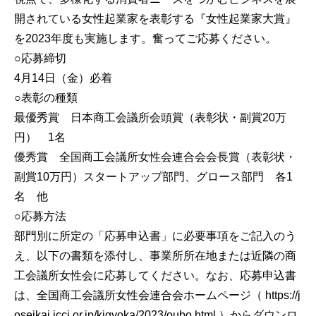
開されている女性起業家を表彰する『女性起業家大賞』
を2023年度も実施します。奮ってご応募ください。
○応募締切
4月14日（金）必着
○表彰の種類
最優秀賞 日本商工会議所会頭賞（表彰状・副賞20万
円） 1名
優秀賞 全国商工会議所女性会連合会会長賞（表彰状・
副賞10万円）スタートアップ部門、グロース部門 各1
名 他
○応募方法
部門別に所定の「応募申込書」に必要事項をご記入のう
え、以下の書類を添付し、事業所所在地または近隣の商
工会議所女性会に応募してください。なお、応募申込書
は、全国商工会議所女性会連合会ホームページ（ https://j
oseikai.jcci.or.jp/kigyoka/2023/oubo.html ）からダウンロ