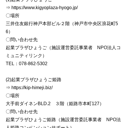
⇒ https://www.kigyoplaza-hyogo.jp/
〇場所
三井住友銀行神戸本部ビル２階（神戸市中央区浪花町5
6）
〇問い合わせ先
起業プラザひょうご（施設運営委託事業者 NPO法人コ
ミュニティリンク）
TEL：078-862-5302
(2)起業プラザひょうご姫路
⇒ https://kip-himeji.biz/
〇場所
大手前ダイネンBLD.2 ３階（姫路市本町127）
〇問い合わせ先
起業プラザひょうご姫路（施設運営委託事業者 NPO法
人姫路コンベンションサポート）