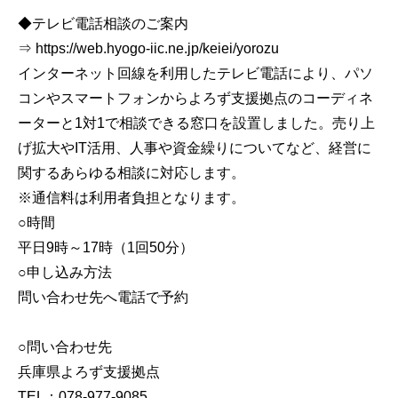
◆テレビ電話相談のご案内
⇒ https://web.hyogo-iic.ne.jp/keiei/yorozu
インターネット回線を利用したテレビ電話により、パソ
コンやスマートフォンからよろず支援拠点のコーディネ
ーターと1対1で相談できる窓口を設置しました。売り上
げ拡大やIT活用、人事や資金繰りについてなど、経営に
関するあらゆる相談に対応します。
※通信料は利用者負担となります。
○時間
平日9時～17時（1回50分）
○申し込み方法
問い合わせ先へ電話で予約
○問い合わせ先
兵庫県よろず支援拠点
TEL：078-977-9085