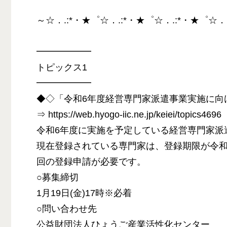
～☆．.:*・★゜☆．.:*・★゜☆．.:*・★゜☆．
━━━━━━
トピックス1
━━━━━━
◆◇「令和6年度経営専門家派遣事業実施に向
⇒ https://web.hyogo-iic.ne.jp/keiei/topics4696
令和6年度に実施を予定している経営専門家派
現在登録されている専門家は、登録期限が令和
回の登録申請が必要です。
○募集締切
1月19日(金)17時※必着
○問い合わせ先
公益財団法人ひょうご産業活性化センター