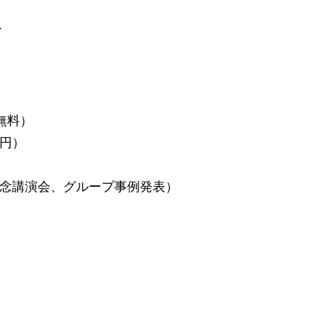
て
無料）
0円）
記念講演会、グループ事例発表）