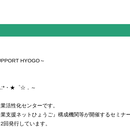
PORT HYOGO～
.:*・★゜☆．～
産業活性化センターです。
企業支援ネットひょうご』構成機関等が開催するセミナ
2回発行しています。