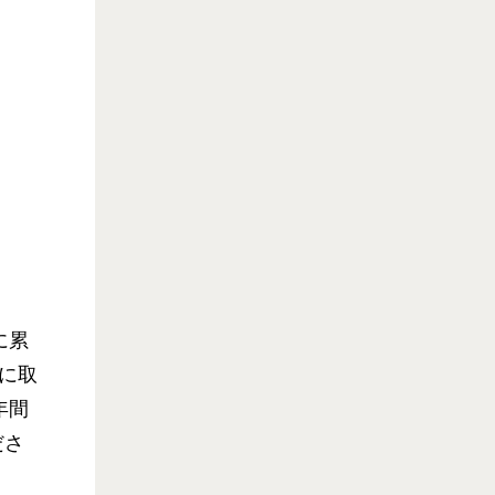
に累
に取
年間
ださ