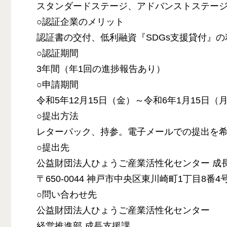
スタンダードステージ、アドバンストステージ
○認証企業のメリット
認証書の交付、低利融資『SDGs支援貸付』
○認証期間
3年間（年1回の進捗報告あり）
○申請期間
令和5年12月15日（金）～令和6年1月15日
○提出方法
レターパック、持参。電子メールでの提出を
○提出先
公益財団法人ひょうご産業活性化センター 成
〒650-0044 神戸市中央区東川崎町1丁目8番4
○問い合わせ先
公益財団法人ひょうご産業活性化センター
経営推進部 成長支援課