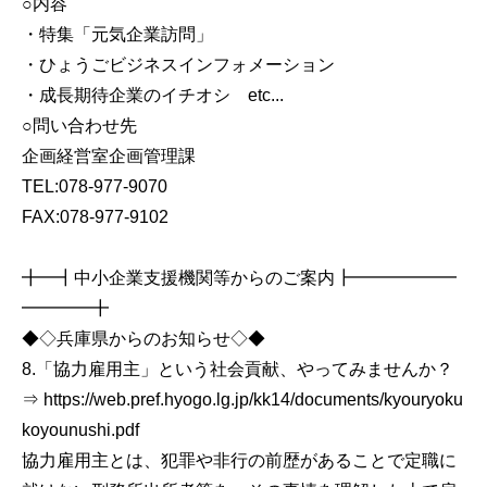
○内容
・特集「元気企業訪問」
・ひょうごビジネスインフォメーション
・成長期待企業のイチオシ etc...
○問い合わせ先
企画経営室企画管理課
TEL:078-977-9070
FAX:078-977-9102
╋━┫中小企業支援機関等からのご案内┣━━━━━━
━━━━╋
◆◇兵庫県からのお知らせ◇◆
8.「協力雇用主」という社会貢献、やってみませんか？
⇒ https://web.pref.hyogo.lg.jp/kk14/documents/kyouryoku
koyounushi.pdf
協力雇用主とは、犯罪や非行の前歴があることで定職に