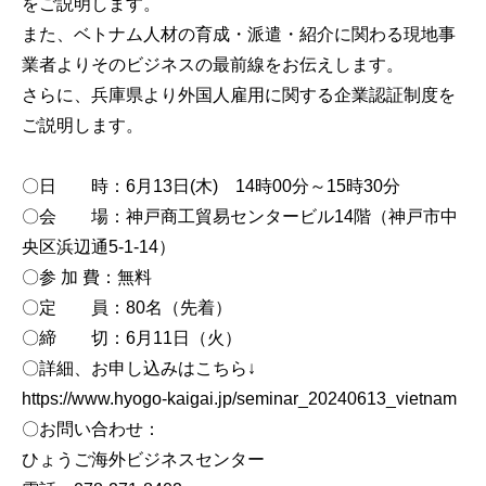
をご説明します。
また、ベトナム人材の育成・派遣・紹介に関わる現地事
業者よりそのビジネスの最前線をお伝えします。
さらに、兵庫県より外国人雇用に関する企業認証制度を
ご説明します。
〇日 時：6月13日(木) 14時00分～15時30分
〇会 場：神戸商工貿易センタービル14階（神戸市中
央区浜辺通5-1-14）
〇参 加 費：無料
〇定 員：80名（先着）
〇締 切：6月11日（火）
〇詳細、お申し込みはこちら↓
https://www.hyogo-kaigai.jp/seminar_20240613_vietnam
〇お問い合わせ：
ひょうご海外ビジネスセンター