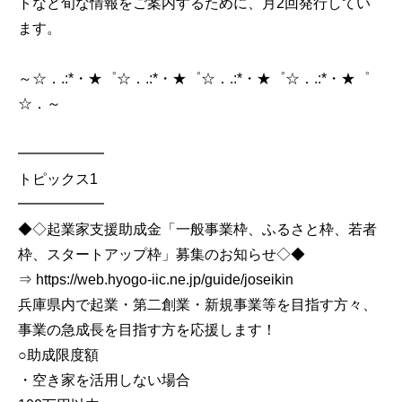
トなど旬な情報をご案内するために、月2回発行してい
ます。
～☆．.:*・★゜☆．.:*・★゜☆．.:*・★゜☆．.:*・★゜
☆．～
━━━━━━
トピックス1
━━━━━━
◆◇起業家支援助成金「一般事業枠、ふるさと枠、若者
枠、スタートアップ枠」募集のお知らせ◇◆
⇒ https://web.hyogo-iic.ne.jp/guide/joseikin
兵庫県内で起業・第二創業・新規事業等を目指す方々、
事業の急成長を目指す方を応援します！
○助成限度額
・空き家を活用しない場合