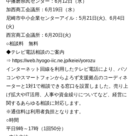
中播磨県民センター：6月12日（水）
加西商工会議所：6月19日（水）
尼崎市中小企業センターアイル：5月21日(火)、6月4日
(火)
西宮商工会議所：6月20日(火)
○相談料 無料
◆テレビ電話相談のご案内
⇒ https://web.hyogo-iic.ne.jp/keiei/yorozu
インターネット回線を利用したテレビ電話により、パソ
コンやスマートフォンからよろず支援拠点のコーディネ
ーターと1対1で相談できる窓口を設置しました。売り上
げ拡大やIT活用、人事や資金繰りについてなど、経営に
関するあらゆる相談に対応します。
※通信料は利用者負担となります。
○時間
平日9時～17時（1回50分）