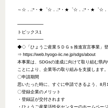
～☆．.:*・★゜☆．.:*・★゜☆．.:*・★゜☆．
━━━━━━
トピックス1
━━━━━━
◆◇「ひょうご産業ＳＤＧｓ推進宣言事業」
⇒ https://web.hyogo-iic.ne.jp/sdgs/about
本事業は、SDGsの達成に向けて取り組む県
ことにより、企業等の取り組みを支援します
〇申請期間
思いたった時に、すぐに申請できるよう、8月
〇登録企業のメリット
・登録証が交付されます
・ひょうご産業活性化センターのホームペー