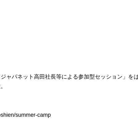
画「ジャパネット高田社長等による参加型セッション」を
意。
koshien/summer-camp