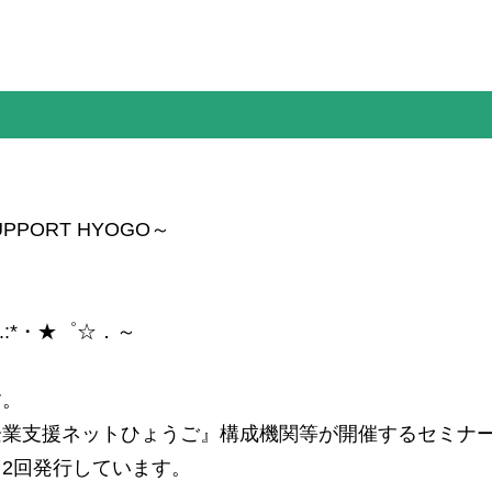
PORT HYOGO～
.:*・★゜☆．～
す。
企業支援ネットひょうご』構成機関等が開催するセミナ
2回発行しています。