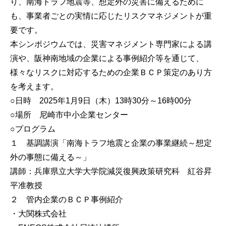
り、南海トラフ地震等、想定外の災害に備えるために
も、事業者ごとの実情に応じたリスクマネジメントが重
要です。
本シンポジウムでは、災害マネジメント専門家による講
演や、阪神南地域の企業による事例紹介等を通じて、
様々なリスクに対応するための企業ＢＣＰ策定のあり方
を考えます。
○日時 2025年1月9日（木）13時30分～16時00分
○場所 尼崎市中小企業センター
○プログラム
１ 基調講演「南海トラフ地震と企業の事業継続～想定
外の事態に備える～」
講師：兵庫県立大学大学院減災復興政策研究科 紅谷昇
平准教授
２ 管内企業のＢＣＰ事例紹介
・大関株式会社