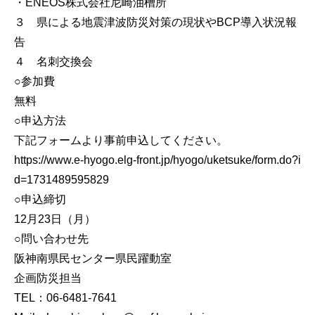
・ENEOS株式会社尼崎油槽所
３ 県による地震津波防災対策の現状やBCP導入状況報
告
４ 名刺交換会
○参加費
無料
○申込方法
下記フォームより事前申込してください。
https://www.e-hyogo.elg-front.jp/hyogo/uketsuke/form.do?i
d=1731489595829
○申込締切
12月23日（月）
○問い合わせ先
阪神南県民センター県民躍動室
企画防災担当
TEL：06-6481-7641