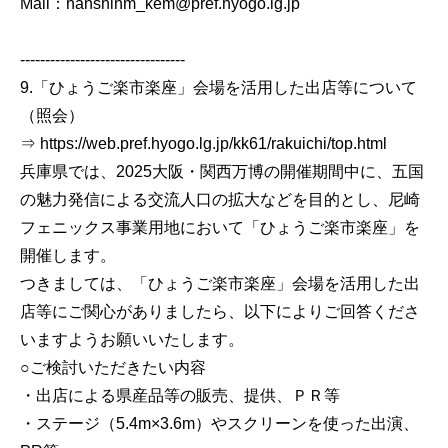
Mail：hanshinm_kem@pref.hyogo.lg.jp
---------------------------------
9.「ひょうご楽市楽座」会場を活用した出店等について
（照会）
⇒ https://web.pref.hyogo.lg.jp/kk61/rakuichi/top.html
兵庫県では、2025大阪・関西万博の開催期間中に、五国
の魅力発信による交流人口の拡大などを目的とし、尼崎
フェニックス事業用地において「ひょうご楽市楽座」を
開催します。
つきましては、「ひょうご楽市楽座」会場を活用した出
店等にご関心がありましたら、以下によりご回答くださ
いますようお願いいたします。
○ご検討いただきたい内容
・出店による県産品等の販売、提供、ＰＲ等
・ステージ（5.4m×3.6m）やスクリーンを使った出演、