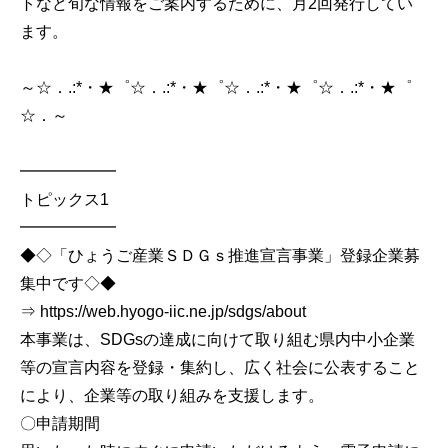
トなど旬な情報をご案内するために、月2回発行してい
ます。
～☆．.:*・★゜☆．.:*・★゜☆．.:*・★゜☆．.:*・★゜
☆．～
━━━━━━
トピックス1
━━━━━━
◆◇「ひょうご産業ＳＤＧｓ推進宣言事業」登録企業募
集中です◇◆
⇒ https://web.hyogo-iic.ne.jp/sdgs/about
本事業は、SDGsの達成に向けて取り組む県内中小企業
等の宣言内容を登録・集約し、広く社会に公表すること
により、企業等の取り組みを支援します。
〇申請期間