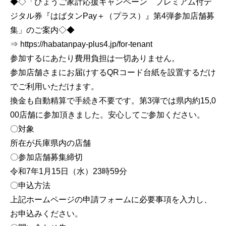
◆◇「ひょうご家計応援キャンペーン プレミアム付デ
ジタル券『はばタンPay＋（プラス）』第4弾参加店舗募
集」のご案内◇◆
⇒ https://habatanpay-plus4.jp/for-tenant
参加するにあたり費用負担は一切ありません。
参加店舗さまにお届けするQRコード台紙を設置するだけ
でご利用いただけます。
換金も自動精算で手続き不要です。第3弾では県内約15,0
00店舗に参加頂きました。安心してご参加ください。
〇対象
所在が兵庫県内の店舗
〇参加店舗募集締切
令和7年1月15日（水）23時59分
〇申込方法
上記ホームページの申請フォームに必要事項を入力し、
お申込みください。