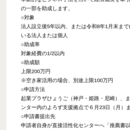
の一部を助成します。
○対象
法人設立後5年以内、または令和8年1月末ま
いる法人または個人
○助成率
対象経費の1/2以内
○助成額
上限200万円
※空き家活用の場合、別途上限100万円
○申請方法
起業プラザひょうご（神戸・姫路・尼崎）、
ンター内のよろず支援拠点で６月23日（月）
○申請書提出先
申請者自身が直接活性化センターへ「推薦書