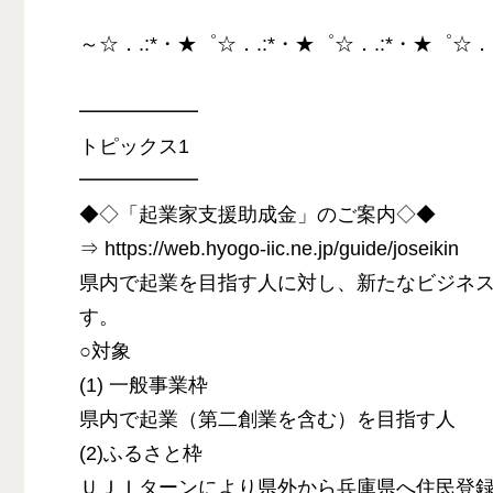
～☆．.:*・★゜☆．.:*・★゜☆．.:*・★゜☆．
━━━━━━
トピックス1
━━━━━━
◆◇「起業家支援助成金」のご案内◇◆
⇒ https://web.hyogo-iic.ne.jp/guide/joseikin
県内で起業を目指す人に対し、新たなビジネ
す。
○対象
(1) 一般事業枠
県内で起業（第二創業を含む）を目指す人
(2)ふるさと枠
ＵＪＩターンにより県外から兵庫県へ住民登