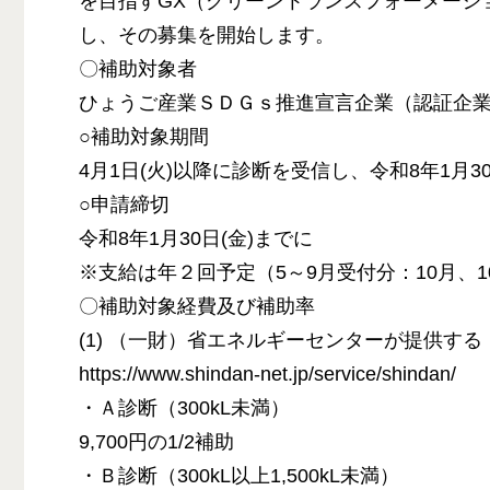
を目指すGX（グリーントランスフォーメーシ
し、その募集を開始します。
〇補助対象者
ひょうご産業ＳＤＧｓ推進宣言企業（認証企
○補助対象期間
4月1日(火)以降に診断を受信し、令和8年1月
○申請締切
令和8年1月30日(金)までに
※支給は年２回予定（5～9月受付分：10月、1
〇補助対象経費及び補助率
(1) （一財）省エネルギーセンターが提供す
https://www.shindan-net.jp/service/shindan/
・Ａ診断（300kL未満）
9,700円の1/2補助
・Ｂ診断（300kL以上1,500kL未満）