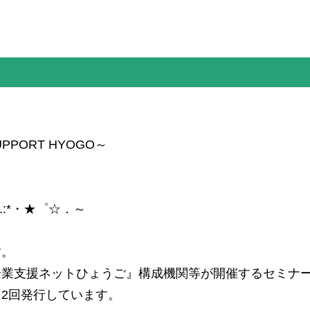
PORT HYOGO～
.:*・★゜☆．～
す。
企業支援ネットひょうご』構成機関等が開催するセミナ
2回発行しています。