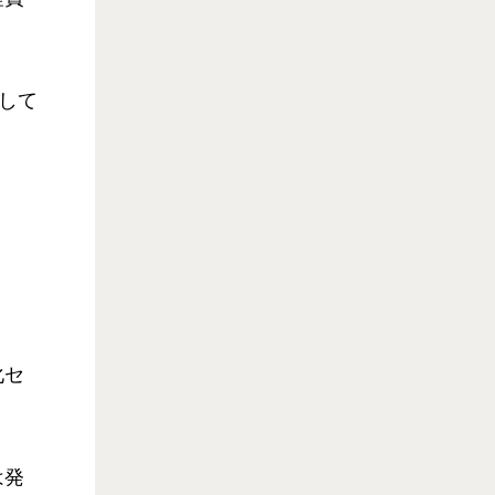
して
化セ
は発