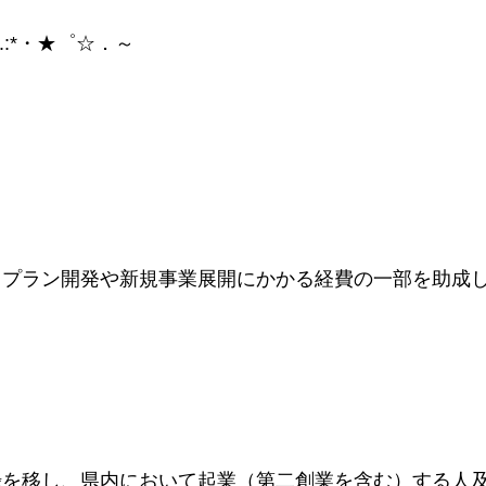
.:*・★゜☆．～
スプラン開発や新規事業展開にかかる経費の一部を助成
録を移し、県内において起業（第二創業を含む）する人