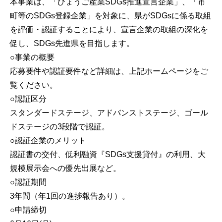
本事業は、「ひょうご産業SDGs推進宣言企業」、「市
町等のSDGs登録企業」を対象に、県がSDGsに係る取組
を評価・認証することにより、宣言企業の取組の深化を
促し、SDGs先進県を目指します。
○事業の概要
応募要件や認証要件など詳細は、上記ホームページをご
覧ください。
○認証区分
スタンダードステージ、アドバンストステージ、ゴール
ドステージの3段階で認証。
○認証企業のメリット
認証書の交付、低利融資『SDGs支援貸付』の利用、大
規模展示会への優先出展など。
○認証期間
3年間（年1回の進捗報告あり）。
○申請締切