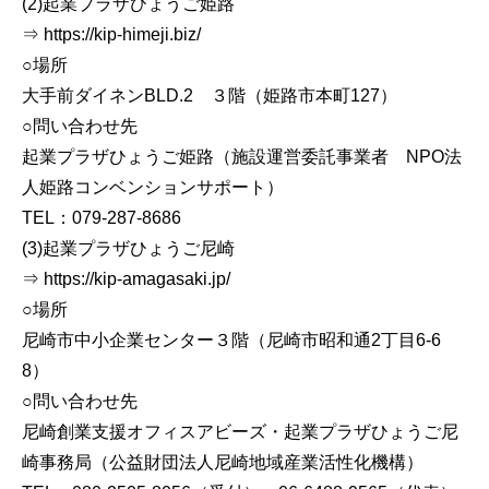
(2)起業プラザひょうご姫路
⇒ https://kip-himeji.biz/
○場所
大手前ダイネンBLD.2 ３階（姫路市本町127）
○問い合わせ先
起業プラザひょうご姫路（施設運営委託事業者 NPO法
人姫路コンベンションサポート）
TEL：079-287-8686
(3)起業プラザひょうご尼崎
⇒ https://kip-amagasaki.jp/
○場所
尼崎市中小企業センター３階（尼崎市昭和通2丁目6-6
8）
○問い合わせ先
尼崎創業支援オフィスアビーズ・起業プラザひょうご尼
崎事務局（公益財団法人尼崎地域産業活性化機構）