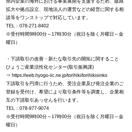
県内企業の海外における事業展開を支援するため、販路
拡大や拠点設立、現地法人の運営などの経営に関する相
談等をワンストップで対応しています。
TEL：078-271-8402
※受付時間9時00分～17時30分（祝日を除く月曜日～金
曜日）
・下請取引の改善・新たな取引先の開拓に関すること
ひょうご産業活性化センター(取引振興課)
⇒ https://web.hyogo-iic.ne.jp/torihiki/torihikisinko
下請取引を円滑に行うため、受注企業及び発注企業のご
登録を受付け、希望により取引条件等を調査し、企業相
互の下請取引あっせんを行います。
TEL：078-977-9074
※受付時間9時00分～17時00分（祝日を除く月曜日～金
曜日）