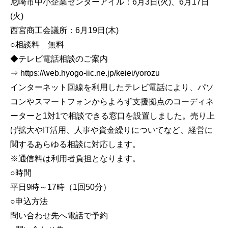
尼崎市中小企業センターアイル：6月3日(火)、6月17日
(火)
西宮商工会議所：6月19日(木)
○相談料 無料
◆テレビ電話相談のご案内
⇒ https://web.hyogo-iic.ne.jp/keiei/yorozu
インターネット回線を利用したテレビ電話により、パソ
コンやスマートフォンからよろず支援拠点のコーディネ
ーターと1対1で相談できる窓口を設置しました。売り上
げ拡大やIT活用、人事や資金繰りについてなど、経営に
関するあらゆる相談に対応します。
※通信料は利用者負担となります。
○時間
平日9時～17時（1回50分）
○申込方法
問い合わせ先へ電話で予約