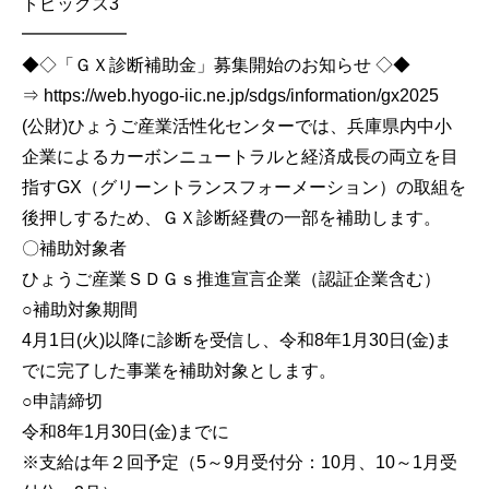
トピックス3
━━━━━━
◆◇「ＧＸ診断補助金」募集開始のお知らせ ◇◆
⇒ https://web.hyogo-iic.ne.jp/sdgs/information/gx2025
(公財)ひょうご産業活性化センターでは、兵庫県内中小
企業によるカーボンニュートラルと経済成長の両立を目
指すGX（グリーントランスフォーメーション）の取組を
後押しするため、ＧＸ診断経費の一部を補助します。
〇補助対象者
ひょうご産業ＳＤＧｓ推進宣言企業（認証企業含む）
○補助対象期間
4月1日(火)以降に診断を受信し、令和8年1月30日(金)ま
でに完了した事業を補助対象とします。
○申請締切
令和8年1月30日(金)までに
※支給は年２回予定（5～9月受付分：10月、10～1月受