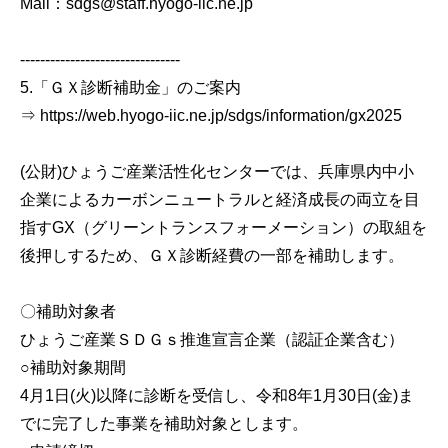
Mail：sdgs@staff.hyogo-iic.ne.jp
--------------------------------
5.「ＧＸ診断補助金」のご案内
⇒ https://web.hyogo-iic.ne.jp/sdgs/information/gx2025
(公財)ひょうご産業活性化センターでは、兵庫県内中小
企業によるカーボンニュートラルと経済成長の両立を目
指すGX（グリーントランスフォーメーション）の取組を
後押しするため、ＧＸ診断経費の一部を補助します。
〇補助対象者
ひょうご産業ＳＤＧｓ推進宣言企業（認証企業含む）
○補助対象期間
4月1日(火)以降に診断を受信し、令和8年1月30日(金)ま
でに完了した事業を補助対象とします。