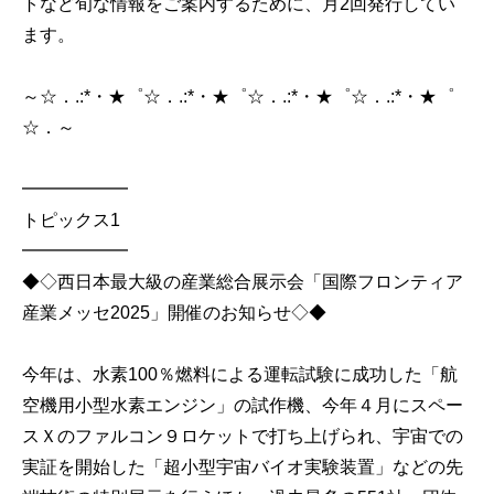
トなど旬な情報をご案内するために、月2回発行してい
ます。
～☆．.:*・★゜☆．.:*・★゜☆．.:*・★゜☆．.:*・★゜
☆．～
━━━━━━
トピックス1
━━━━━━
◆◇西日本最大級の産業総合展示会「国際フロンティア
産業メッセ2025」開催のお知らせ◇◆
今年は、水素100％燃料による運転試験に成功した「航
空機用小型水素エンジン」の試作機、今年４月にスペー
スＸのファルコン９ロケットで打ち上げられ、宇宙での
実証を開始した「超小型宇宙バイオ実験装置」などの先