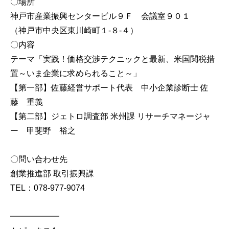
〇場所
神戸市産業振興センタービル９Ｆ 会議室９０１
（神戸市中央区東川崎町１-８-４）
〇内容
テーマ「実践！価格交渉テクニックと最新、米国関税措
置～いま企業に求められること～」
【第一部】佐藤経営サポート代表 中小企業診断士 佐
藤 重義
【第二部】ジェトロ調査部 米州課 リサーチマネージャ
ー 甲斐野 裕之
〇問い合わせ先
創業推進部 取引振興課
TEL：078-977-9074
━━━━━━