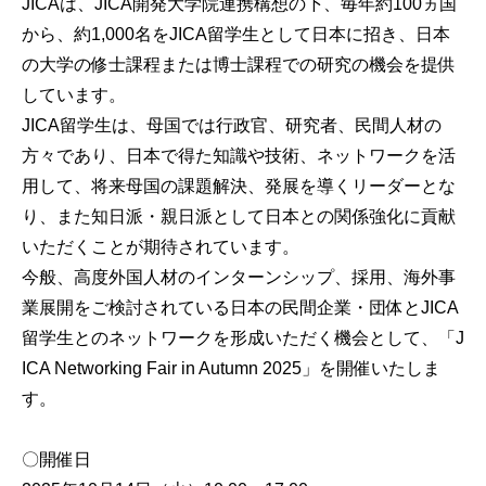
JICAは、JICA開発大学院連携構想の下、毎年約100ヵ国
から、約1,000名をJICA留学生として日本に招き、日本
の大学の修士課程または博士課程での研究の機会を提供
しています。
JICA留学生は、母国では行政官、研究者、民間人材の
方々であり、日本で得た知識や技術、ネットワークを活
用して、将来母国の課題解決、発展を導くリーダーとな
り、また知日派・親日派として日本との関係強化に貢献
いただくことが期待されています。
今般、高度外国人材のインターンシップ、採用、海外事
業展開をご検討されている日本の民間企業・団体とJICA
留学生とのネットワークを形成いただく機会として、「J
ICA Networking Fair in Autumn 2025」を開催いたしま
す。
〇開催日