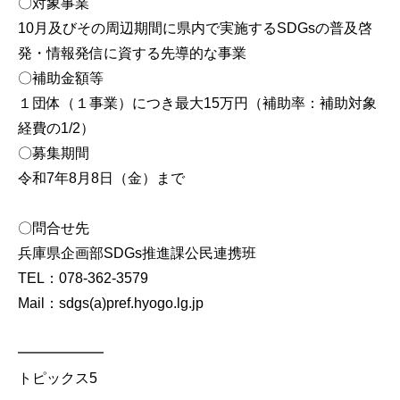
〇対象事業
10月及びその周辺期間に県内で実施するSDGsの普及啓
発・情報発信に資する先導的な事業
〇補助金額等
１団体（１事業）につき最大15万円（補助率：補助対象
経費の1/2）
〇募集期間
令和7年8月8日（金）まで
〇問合せ先
兵庫県企画部SDGs推進課公民連携班
TEL：078-362-3579
Mail：sdgs(a)pref.hyogo.lg.jp
━━━━━━
トピックス5