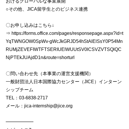
おけるグローバルな事業展開
○その他、JICA留学生とのビジネス連携
〇お申し込みはこちら↓
⇒ https://forms.office.com/pages/responsepage.aspx?id=t
YqTWNGOW0SpWv-gWcJkGRJD54hStAlElSsY0P54Mn
RUMjZEVEFIWTFTSERIUElWUUtSV0lCSVZVTSQlQC
NjPTEkJUAjdD1n&route=shorturl
〇問い合わせ先（本事業の運営支援機関）
一般財団法人日本国際協力センター（JICE）インターン
シップチーム
TEL：03-6838-2717
メール：jica-internship@jice.org
━━━━━━