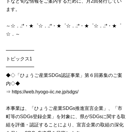
トなど旬な情報をご案内するために、月2回発行してい
ます。
～☆．.:*・★゜☆．.:*・★゜☆．.:*・★゜☆．.:*・★゜
☆．～
━━━━━━
トピックス1
━━━━━━
◆◇「ひょうご産業SDGs認証事業」第６回募集のご案
内◇◆
⇒ https://web.hyogo-iic.ne.jp/sdgs/
本事業は、「ひょうご産業SDGs推進宣言企業」、「市
町等のSDGs登録企業」を対象に、県がSDGsに関する取
組を評価・認証することにより、宣言企業の取組の深化