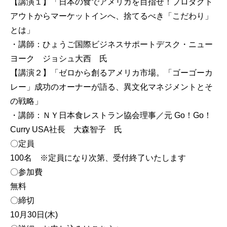
【講演１】「日本の食でアメリカを目指せ！プロダクト
アウトからマーケットインへ、捨てるべき「こだわり」
とは」
・講師：ひょうご国際ビジネスサポートデスク・ニュー
ヨーク ジョシュ大西 氏
【講演２】「ゼロから創るアメリカ市場。「ゴーゴーカ
レー」成功のオーナーが語る、異文化マネジメントとそ
の戦略」
・講師：ＮＹ日本食レストラン協会理事／元 Go！Go！
Curry USA社長 大森智子 氏
〇定員
100名 ※定員になり次第、受付終了いたします
〇参加費
無料
〇締切
10月30日(木)