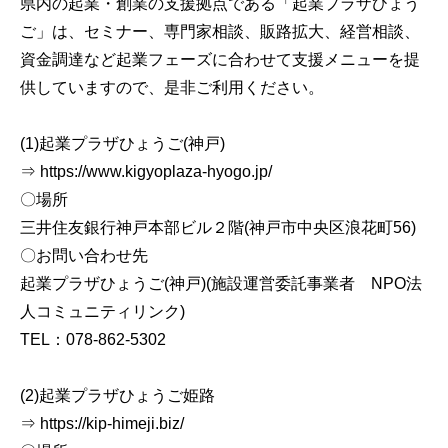
県内の起業・創業の支援拠点である「起業プラザひょう
ご」は、セミナー、専門家相談、販路拡大、経営相談、
資金調達など起業フェーズに合わせて支援メニューを提
供していますので、是非ご利用ください。
(1)起業プラザひょうご(神戸)
⇒ https://www.kigyoplaza-hyogo.jp/
〇場所
三井住友銀行神戸本部ビル２階(神戸市中央区浪花町56)
〇お問い合わせ先
起業プラザひょうご(神戸)(施設運営委託事業者 NPO法
人コミュニティリンク)
TEL：078-862-5302
(2)起業プラザひょうご姫路
⇒ https://kip-himeji.biz/