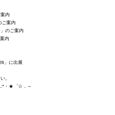
ご案内
のご案内
会」のご案内
ご案内
26」に出展
さい。
.:*・★゜☆．～