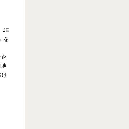
JE
」を
食企
現地
おけ