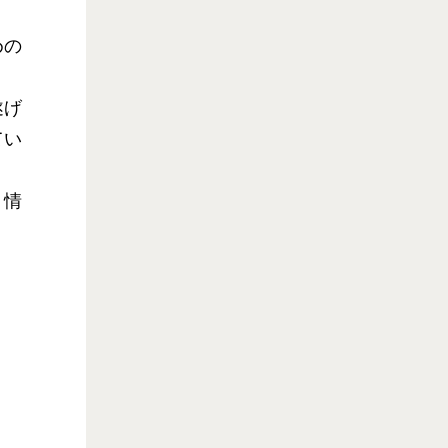
めの
遂げ
てい
。情