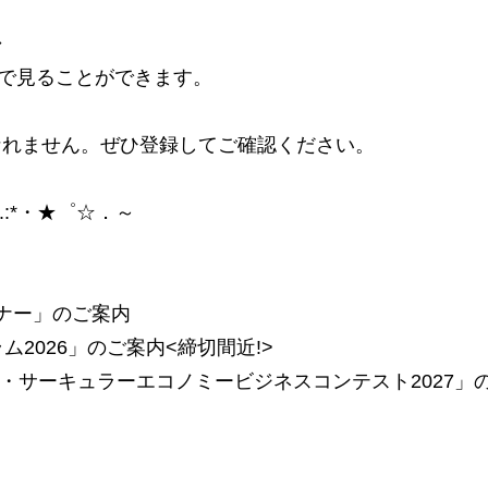
◆
ーで見ることができます。
なれません。ぜひ登録してご確認ください。
.:*・★゜☆．～
ナー」のご案内
ラム2026」のご案内<締切間近!>
・サーキュラーエコノミービジネスコンテスト2027」