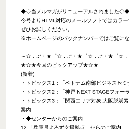
◆◇当メルマガがリニューアルされました◇
今号よりHTML対応のメールソフトではカラ
ぜひお試しください。
※ホームページのバックナンバーではご覧に
～☆．.:*・★゜☆．.:*・★゜☆．.:*・★゜☆．
★☆★今回のピックアップ★☆★
(新着)
・トピックス1：「ベトナム南部ビジネスセミ
・トピックス2：「神戸 NEXT STAGEフォー
・トピックス3：「関西エリア対象:大阪脱炭素
案内
・◆センターからのご案内
12.「兵庫県よろず支援拠点」からのご案内