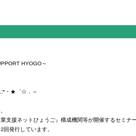
PORT HYOGO～
.:*・★゜☆．～
す。
企業支援ネットひょうご』構成機関等が開催するセミナ
2回発行しています。