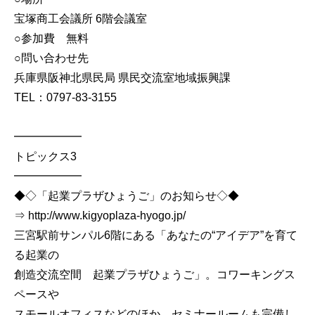
宝塚商工会議所 6階会議室
○参加費 無料
○問い合わせ先
兵庫県阪神北県民局 県民交流室地域振興課
TEL：0797-83-3155
━━━━━━
トピックス3
━━━━━━
◆◇「起業プラザひょうご」のお知らせ◇◆
⇒ http://www.kigyoplaza-hyogo.jp/
三宮駅前サンパル6階にある「あなたの“アイデア”を育て
る起業の
創造交流空間 起業プラザひょうご」。コワーキングス
ペースや
スモールオフィスなどのほか、セミナールームも完備し