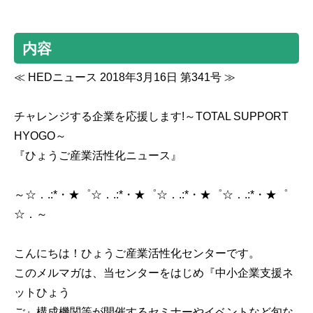
内容
≪ HEDニュース 2018年3月16日 第341号 ≫
チャレンジする企業を応援します!～TOTAL SUPPORT
HYOGO～
『ひょうご産業活性化ニュース』
～☆．.:*・★゜☆．.:*・★゜☆．.:*・★゜☆．.:*・★゜
☆．～
こんにちは！ひょうご産業活性化センターです。
このメルマガは、当センターをはじめ『中小企業支援ネ
ットひょう
ご』構成機関等が開催するセミナーやイベントなど旬な