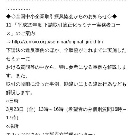
……………
◆◇全国中小企業取引振興協会からのお知らせ◇◆
11.「平成29年度 下請取引適正化セミナー実務者コー
ス」のご案内
⇒ http://zenkyo.or.jp/seminar/orijinal_jirei.htm
下請法の違反事例のほか、全取協がこれまでに実施した
セミナーに
おける質問等の中から、特に参考になる事例を解説しま
す。また、
取引の段階に沿った事例、勘違いによる違反行為なども
解説します。
○日時
3月23日（金）13時～16時（希望者のみ個別質問16時～
17時）
○場所
エル・おおさか（大阪府立労働センター）