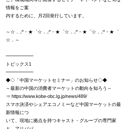
情報をご案
内するために、月2回発行しています。
～☆．.:*・★゜☆．.:*・★゜☆．.:*・★゜☆．.:*・★゜
☆．～
━━━━━━
トピックス1
━━━━━━
◆◇「中国マーケットセミナー」のお知らせ◇◆
～最新の中国の消費者マーケットの動向を知ろう～
⇒ https://www.kobe-obc.lg.jp/news/489/
スマホ決済やシェアエコノミーなど中国マーケットの最
新情報につ
いて、現地に拠点を持つキャスト・グループの専門家
と、アリババ