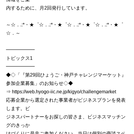
内するために、月2回発行しています。
～☆．.:*・★゜☆．.:*・★゜☆．.:*・★゜☆．.:*・★゜
☆．～
━━━━━━
トピックス1
━━━━━━
◆◇「『第29回ひょうご・神戸チャレンジマーケット』
参加企業募集」のお知らせ◇◆
⇒ https://web.hyogo-iic.ne.jp/kigyo/challengemarket
応募企業から選定された事業者がビジネスプランを発表
します。ビ
ジネスパートナーをお探しの皆さま、ビジネスマッチン
グのきっか
けづくりに是非ご参加ください。当日は個別の商談スペ