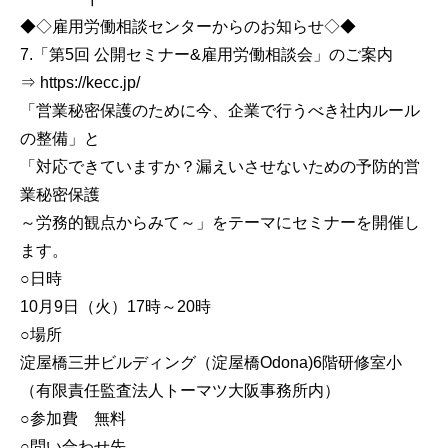
◆◇雇用労働相談センターからのお知らせ◇◆
7.「第5回 公開セミナー&雇用労働相談会」のご案内
⇒ https://kecc.jp/
「営業秘密保護のために今、企業で行うべき社内ルール
の整備」と
「対応できていますか？漏えいさせないための予防的営
業秘密保護
～労務的観点からみて～」をテーマにセミナーを開催し
ます。
○日時
10月9日（火）17時～20時
○場所
淀屋橋三井ビルディング（淀屋橋Odona)6階研修室小
（有限責任監査法人トーマツ大阪事務所内）
○参加費 無料
○問い合わせ先