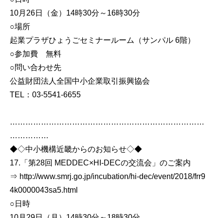
10月26日（金）14時30分～16時30分
○場所
起業プラザひょうごセミナールーム（サンパル 6階）
○参加費 無料
○問い合わせ先
公益財団法人全国中小企業取引振興協会
TEL：03-5541-6655
…………………………………………………………………
……………
◆◇中小機構近畿からのお知らせ◇◆
17.「第28回 MEDDEC×HI-DECの交流会」のご案内
⇒ http://www.smrj.go.jp/incubation/hi-dec/event/2018/frr9
4k0000043sa5.html
○日時
10月29日（月）14時30分～18時30分