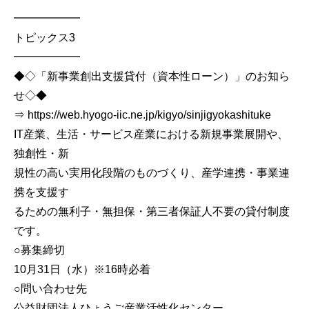
━━━━━━
トピックス3
━━━━━━
◆◇「新事業創出支援貸付（資本性ローン）」のお知ら
せ◇◆
⇒ https://web.hyogo-iic.ne.jp/kigyo/sinjigyokashituke
IT産業、生活・サービス産業における新規事業展開や、
独創性・新
規性の高い実用化段階のものづくり、産学連携・事業連
携を支援す
るための無利子・無担保・第三者保証人不要の貸付制度
です。
○募集締切
10月31日（水）※16時必着
○問い合わせ先
公益財団法人ひょうご産業活性化センター