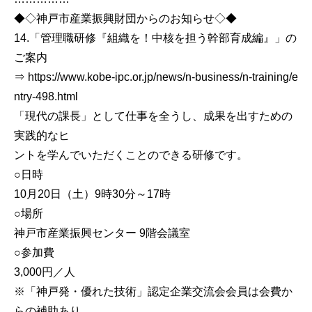
◆◇神戸市産業振興財団からのお知らせ◇◆
14.「管理職研修『組織を！中核を担う幹部育成編』」の
ご案内
⇒ https://www.kobe-ipc.or.jp/news/n-business/n-training/e
ntry-498.html
「現代の課長」として仕事を全うし、成果を出すための
実践的なヒ
ントを学んでいただくことのできる研修です。
○日時
10月20日（土）9時30分～17時
○場所
神戸市産業振興センター 9階会議室
○参加費
3,000円／人
※「神戸発・優れた技術」認定企業交流会会員は会費か
らの補助あり。