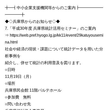
╋━┫中小企業支援機関等からのご案内┣━━━━━━
━━━━╋
◆◇兵庫県からのお知らせ◇◆
7.「平成30年度 兵庫県統計活用セミナー」のご案内
⇒ https://web.pref.hyogo.lg.jp/kk11/event/29katuyousemi
na.html
社会や経済の現状・課題について統計データを用いた分
析事例を
紹介し、併せて統計の利用普及を図ります。
○日時
11月19日（月）
○場所
兵庫県民会館 11階パルテホール
○参加費 無料
○問い合わせ先