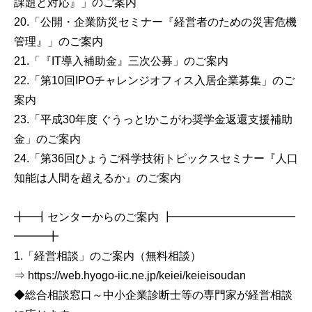
課題と対応』」のご案内
20.「公開・企業防災セミナー『経営者のための災害危機
管理』」のご案内
21.「『IT導入補助金』三次公募」のご案内
22.「第10回IPOチャレンジオフィス入居企業募集」のご
案内
23.「平成30年度 ぐうっと!かこがわ奨学金返還支援補助
金」のご案内
24.「第36回ひょうご科学技術トピックスセミナー『人口
知能は人間を超えるか』のご案内
╋━┫センターからのご案内 ┣━━━━━━━━━━━
━━━╋
1.「経営相談」のご案内（無料相談）
⇒ https://web.hyogo-iic.ne.jp/keiei/keieisoudan
◆総合相談窓口～中小企業診断士等の専門家が経営相談