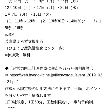
11月12日（月）・19日（月）・26日（月）
12月10日（月）・17日（月）・26日（水）
1月 7日（月）・15日（火）
（1）11時～12時 （2）13時30分～14時30分 （3）1
5時～16時
○場所
兵庫県よろず支援拠点
（ひょうご産業活性化センター内）
○参加費 無料
◆「経営力向上計画作成に焦点を絞った個別商談会」
⇒ https://web.hyogo-iic.ne.jp/files/yorozu/event_2019_02
_21.pdf
作成から認定後の活用方法に至るまで、手順・ポイント
を分かりやすく解説します！
1日3社限定、1回60分、回数制限なし。事前予約制。