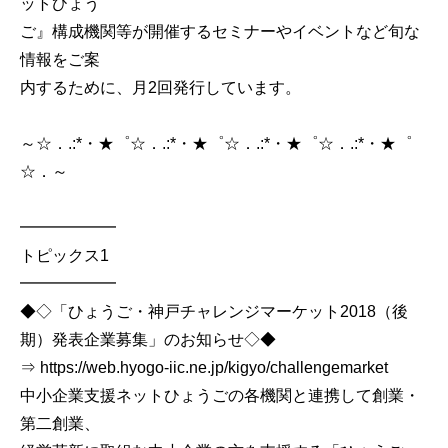
ットひょう
ご』構成機関等が開催するセミナーやイベントなど旬な
情報をご案
内するために、月2回発行しています。
～☆．.:*・★゜☆．.:*・★゜☆．.:*・★゜☆．.:*・★゜
☆．～
━━━━━━
トピックス1
━━━━━━
◆◇「ひょうご・神戸チャレンジマーケット2018（後
期）発表企業募集」のお知らせ◇◆
⇒ https://web.hyogo-iic.ne.jp/kigyo/challengemarket
中小企業支援ネットひょうごの各機関と連携して創業・
第二創業、