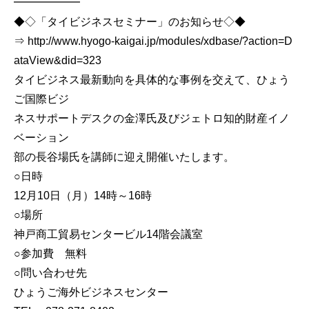
━━━━━━
◆◇「タイビジネスセミナー」のお知らせ◇◆
⇒ http://www.hyogo-kaigai.jp/modules/xdbase/?action=D
ataView&did=323
タイビジネス最新動向を具体的な事例を交えて、ひょう
ご国際ビジ
ネスサポートデスクの金澤氏及びジェトロ知的財産イノ
ベーション
部の長谷場氏を講師に迎え開催いたします。
○日時
12月10日（月）14時～16時
○場所
神戸商工貿易センタービル14階会議室
○参加費 無料
○問い合わせ先
ひょうご海外ビジネスセンター