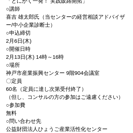
「とにかく一発！ 実践販路開拓」
○講師
喜吉 雄太郎氏（当センターの経営相談アドバイザ
ー/中小企業診断士）
○申込締切
2月6日(木)
○開催日時
2月13日(木) 14時～16時
○場所
神戸市産業振興センター 9階904会議室
〇定員
60名（定員に達し次第受付終了）
（但し、コンサルの方の参加はご遠慮ください）
○参加費
無料
○問い合わせ先
公益財団法人ひょうご産業活性化センター