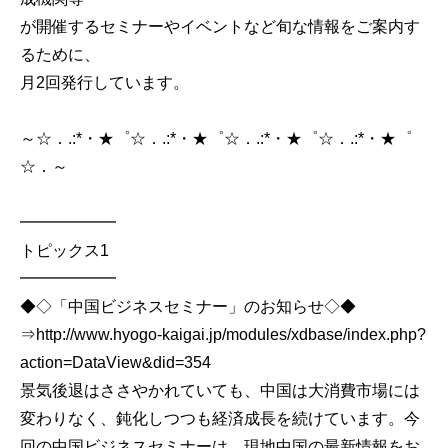
が開催するセミナーやイベントなど旬な情報をご案内す
るために、
月2回発行しています。
～☆．.:*・★゜☆．.:*・★゜☆．.:*・★゜☆．.:*・★゜
☆．～
━━━━━━
トピックス1
━━━━━━
◆◇「中国ビジネスセミナー」のお知らせ◇◆
⇒http://www.hyogo-kaigai.jp/modules/xdbase/index.php?
action=DataView&did=354
景気後退はささやかれていても、中国は大消費市場には
変わりなく、鈍化しつつも経済成長を続けています。今
回の中国ビジネスセミナーは、現地中国の最新情報をお