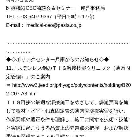
医療機器CEO商談会＆セミナー 運営事務局
TEL： 03-6407-9367（平日10時～17時）
E-mail： medical-ceo@pasia.co.jp
…………………………………………………………………
……………
◆◇ポリテクセンター兵庫からのお知らせ◇◆
11.「ステンレス鋼のＴＩＧ溶接技能クリニック（薄肉固
定管編）」のご案内
⇒ http://www3.jeed.or.jp/hyogo/poly/contents/holding/B20
2-C07-A3.html
ＴＩＧ溶接の最適な溶接施工をめざして、課題実習を通
して板材・水平・鉛直固定管の薄肉管溶接実習を行い、
作業要領や適正条件を理解し、施工に関する技術・技能
と実際に起こりうる品質上の問題点の把握 および解決
手法を習得することを目標とします。