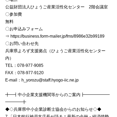
公益財団法人ひょうご産業活性化センター 2階会議室
〇参加費
無料
〇お申込みフォーム
⇒ https://business.form-mailer.jp/fms/8986e32b99189
〇お問い合わせ先
兵庫県よろず支援拠点（ひょうご産業活性化センター
内）
TEL：078-977-9085
FAX：078-977-9120
E-mail：h_yorozu@staff.hyogo-iic.ne.jp
╋━┫中小企業支援機関等からのご案内┣━━━━━━
━━━━╋
◆◇兵庫県中小企業診断士協会からのお知らせ◇◆
7.「日本銀行神戸支店長が語る！最新の金融・経済情勢