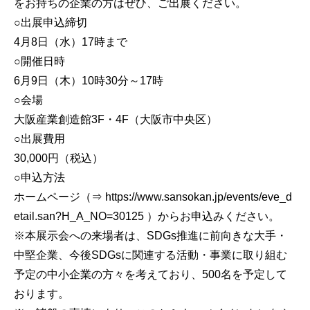
をお持ちの企業の方はぜひ、ご出展ください。
○出展申込締切
4月8日（水）17時まで
○開催日時
6月9日（木）10時30分～17時
○会場
大阪産業創造館3F・4F（大阪市中央区）
○出展費用
30,000円（税込）
○申込方法
ホームページ（⇒ https://www.sansokan.jp/events/eve_d
etail.san?H_A_NO=30125 ）からお申込みください。
※本展示会への来場者は、SDGs推進に前向きな大手・
中堅企業、今後SDGsに関連する活動・事業に取り組む
予定の中小企業の方々を考えており、500名を予定して
おります。