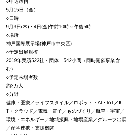
○申込締切
5月15日（金）
○日時
9月3日(木)・4日(金)午前10時～午後5時
○場所
神戸国際展示場(神戸市中央区)
○予定出展規模
2019年実績522社・団体、542小間（同時開催事業含
む）
○予定来場者数
約3万人
○分野
健康・医療／ライフスタイル／ロボット・AI・IoT／IC
T・クラウド／電気・電子／ものづくり／航空・宇宙／
環境・エネルギー／地域振興・地場産業／グループ出展
／産学連携・支援機関