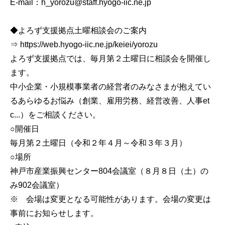
E-mail：h_yorozu@staff.hyogo-iic.ne.jp
◆よろず支援拠点土曜相談会のご案内
⇒ https://web.hyogo-iic.ne.jp/keiei/yorozu
よろず支援拠点では、毎月第２土曜日に相談会を開催し
ます。
中小企業・小規模事業者の経営者のみなさまが抱えてい
るあらゆるお悩み（創業、雇用労務、経営改善、人事et
c...）をご相談ください。
○開催日
毎月第２土曜日（令和２年４月～令和３年３月）
○場所
神戸市産業振興センター804会議室（８月８日（土）の
み902会議室）
※ 会場は変更となる可能性があります。会場の変更は
事前にお知らせします。