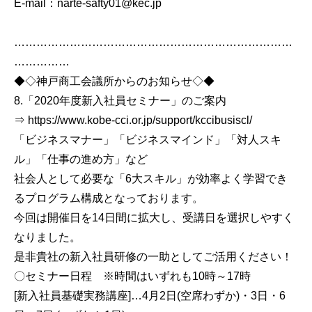
E-mail：narte-safty01@kec.jp
…………………………………………………………………
……………
◆◇神戸商工会議所からのお知らせ◇◆
8.「2020年度新入社員セミナー」のご案内
⇒ https://www.kobe-cci.or.jp/support/kccibusiscl/
「ビジネスマナー」「ビジネスマインド」「対人スキ
ル」「仕事の進め方」など
社会人として必要な「6大スキル」が効率よく学習でき
るプログラム構成となっております。
今回は開催日を14日間に拡大し、受講日を選択しやすく
なりました。
是非貴社の新入社員研修の一助としてご活用ください！
〇セミナー日程 ※時間はいずれも10時～17時
[新入社員基礎実務講座]…4月2日(空席わずか)・3日・6