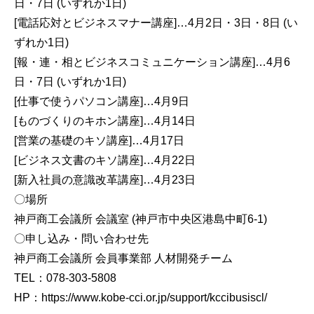
日・7日 (いずれか1日)
[電話応対とビジネスマナー講座]…4月2日・3日・8日 (い
ずれか1日)
[報・連・相とビジネスコミュニケーション講座]…4月6
日・7日 (いずれか1日)
[仕事で使うパソコン講座]…4月9日
[ものづくりのキホン講座]…4月14日
[営業の基礎のキソ講座]…4月17日
[ビジネス文書のキソ講座]…4月22日
[新入社員の意識改革講座]…4月23日
〇場所
神戸商工会議所 会議室 (神戸市中央区港島中町6-1)
〇申し込み・問い合わせ先
神戸商工会議所 会員事業部 人材開発チーム
TEL：078-303-5808
HP：https://www.kobe-cci.or.jp/support/kccibusiscl/