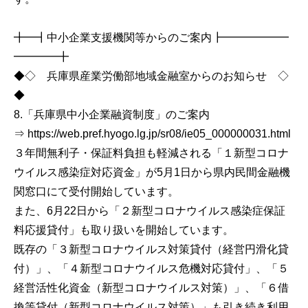
╋━┫中小企業支援機関等からのご案内┣━━━━━━
━━━━╋
◆◇ 兵庫県産業労働部地域金融室からのお知らせ ◇
◆
8.「兵庫県中小企業融資制度」のご案内
⇒ https://web.pref.hyogo.lg.jp/sr08/ie05_000000031.html
３年間無利子・保証料負担も軽減される「１新型コロナ
ウイルス感染症対応資金」が5月1日から県内民間金融機
関窓口にて受付開始しています。
また、6月22日から「２新型コロナウイルス感染症保証
料応援貸付」も取り扱いを開始しています。
既存の「３新型コロナウイルス対策貸付（経営円滑化貸
付）」、「４新型コロナウイルス危機対応貸付」、「５
経営活性化資金（新型コロナウイルス対策）」、「６借
換等貸付（新型コロナウイルス対策）」も引き続き利用