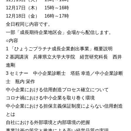
12月17日（木） 15時～16時
12月18日（金） 16時～17時
全日程同じ内容です。
一部「成長期待企業地区会」会場から配信します。
○内容
1 「ひょうごプラチナ成長企業創出事業」概要説明
2 基調講演 兵庫県立大学大学院 経営研究科長 西井
進剛
3 セミナー 中小企業診断士 塔筋 幸造／中小企業診断
士 瓶内 栄作
中小企業における信用創造プロセス確立について
コロナ禍における中小企業を取り巻く環境
中小企業における担保主義保証制度によらない信用創造
とは
自社における外部環境と内部環境の把握
事業計画の策定と推進による高い経営品質の実現