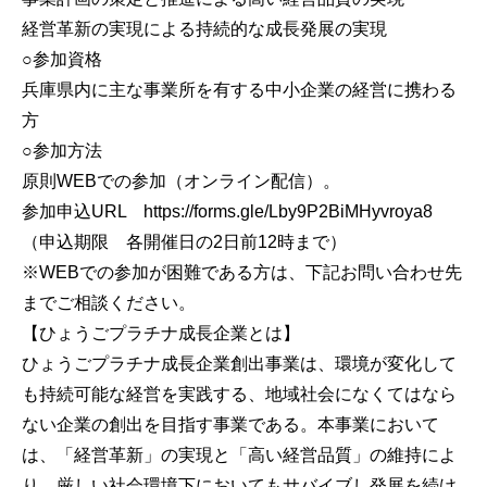
経営革新の実現による持続的な成長発展の実現
○参加資格
兵庫県内に主な事業所を有する中小企業の経営に携わる
方
○参加方法
原則WEBでの参加（オンライン配信）。
参加申込URL https://forms.gle/Lby9P2BiMHyvroya8
（申込期限 各開催日の2日前12時まで）
※WEBでの参加が困難である方は、下記お問い合わせ先
までご相談ください。
【ひょうごプラチナ成長企業とは】
ひょうごプラチナ成長企業創出事業は、環境が変化して
も持続可能な経営を実践する、地域社会になくてはなら
ない企業の創出を目指す事業である。本事業において
は、「経営革新」の実現と「高い経営品質」の維持によ
り、厳しい社会環境下においてもサバイブし発展を続け