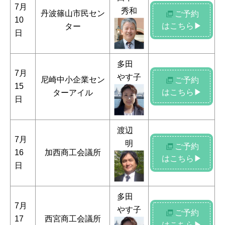
7月
秀和
丹波篠山市民セン
ご予約
10
はこちら▶
ター
日
多田
7月
やす子
尼崎中小企業セン
ご予約
15
はこちら▶
ターアイル
日
渡辺
7月
明
ご予約
16
加西商工会議所
はこちら▶
日
多田
7月
やす子
ご予約
17
西宮商工会議所
はこちら▶